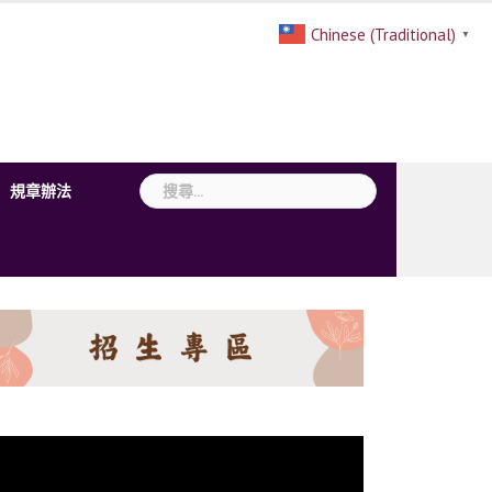
Chinese (Traditional)
▼
搜
規章辦法
尋
關
鍵
字: