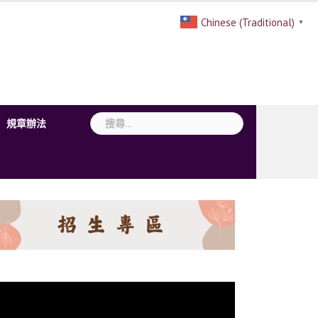
Chinese (Traditional)
▼
搜
規章辦法
尋
關
鍵
字: