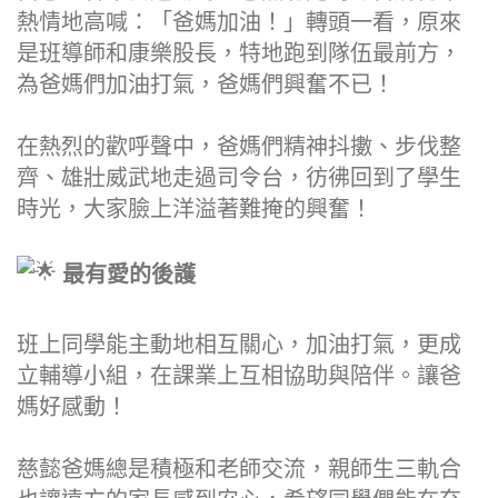
熱情地高喊：「爸媽加油！」轉頭一看，原來
是班導師和康樂股長，特地跑到隊伍最前方，
為爸媽們加油打氣，爸媽們興奮不已！
在熱烈的歡呼聲中，爸媽們精神抖擻、步伐整
齊、雄壯威武地走過司令台，彷彿回到了學生
時光，大家臉上洋溢著難掩的興奮！
最有愛的後護
班上同學能主動地相互關心，加油打氣，更成
立輔導小組，在課業上互相協助與陪伴。讓爸
媽好感動！
慈懿爸媽總是積極和老師交流，親師生三軌合