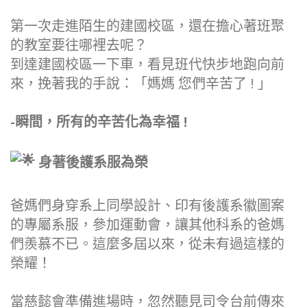
第一次走進陌生的建國校區，還在擔心著班聚
的教室要往哪裡去呢？
到達建國校區一下車，看見班代快步地跑向前
來，挽著我的手說：「媽媽 您們辛苦了 ! 」
-瞬間，所有的辛苦化為幸福 !
身著後護系服為榮
爸媽們身穿系上同學設計、印有後護系徽圖案
的專屬系服，參加運動會，讓其他科系的爸媽
們羨慕不已。這麼多屆以來，從未有過這樣的
榮耀！
當慈懿會準備進場時，忽然聽見司令台前傳來