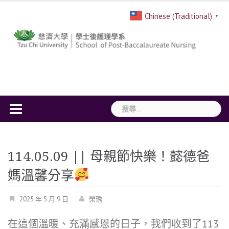
Skip
Chinese (Traditional)
▼
to
content
搜
尋
關
鍵
114.05.09 || 母親節快樂！懿德爸
字:
媽溫馨分享
2025 年 5 月 9 日
榮琇
在這個溫暖、充滿感恩的日子，我們收到了113